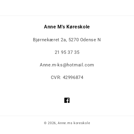
Anne M's Køreskole
Bjørnekæret 2a, 5270 Odense N
21 95 37 35
Anne.m-ks@hotmail.com
CVR: 42996874
Facebook
© 2026,
Anne.ms koreskole